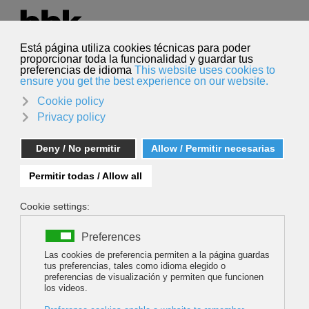
Select your language
English
Search
Search
MT Vielha: el mejor cine de montaña llega al