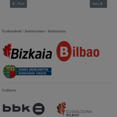
Previous article: Programa 2017
Next article: I
Prev
Next
Erakundeak / Instituciones / Institutions
Gailurra