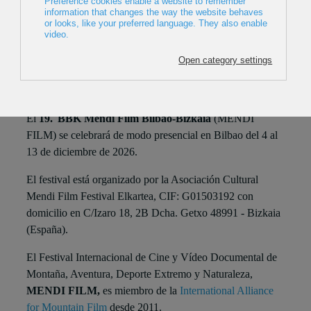
BASES Y PREMIOS
MENDI
NORMAS Y PROCEDIMIENTO DE
INSCRIPCIÓN SECCIÓN OFICIAL BBK
MENDI FILM BILBAO-BIZKAIA 2026
º
El
19.
BBK Mendi Film Bilbao-Bizkaia
(MENDI
FILM) se celebrará de modo presencial en Bilbao del 4 al
13 de diciembre de 2026.
El festival está organizado por la Asociación Cultural
Mendi Film Festival Elkartea, CIF: G01503192 con
domicilio en C/Izaro 18, 2B Dcha. Getxo 48991 - Bizkaia
(España).
El Festival Internacional de Cine y Vídeo Documental de
Montaña, Aventura, Deporte Extremo y Naturaleza,
MENDI FILM,
es miembro de la
International Alliance
for Mountain Film
desde 2011.