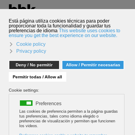
Hautatu hizkuntza
Euskara
Bilatu
Bilatu
BYĆ KOBIETĄ W HIMALAJACH (TO BE A