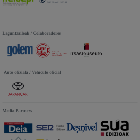
Laguntzaileak / Colaboradores
Auto ofiziala / Vehículo oficial
Media Partners