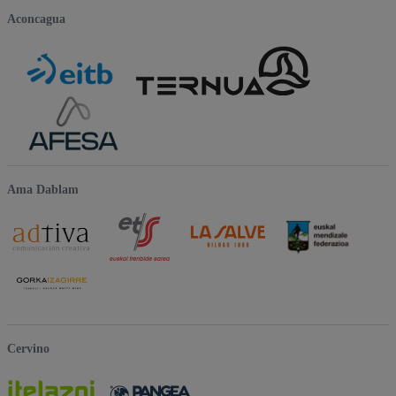
Aconcagua
Ama Dablam
Cervino