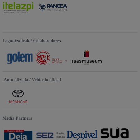
Laguntzaileak / Colaboradores
Auto ofiziala / Vehículo oficial
Media Partners