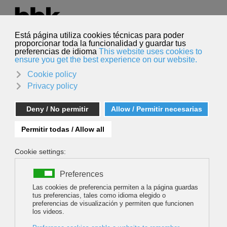
Hautatu hizkuntza
Euskara
Bilatu
Bilatu
CARNE ET OSSA