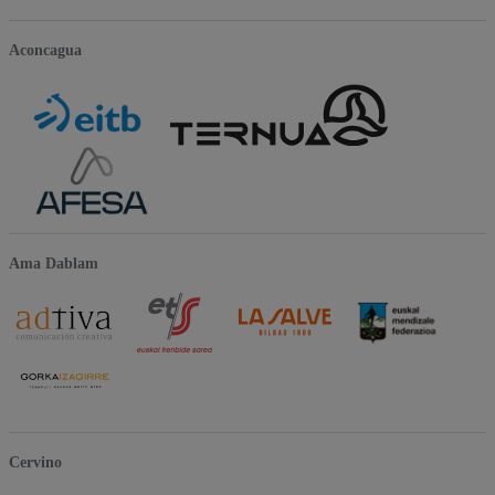
Aconcagua
Ama Dablam
Cervino