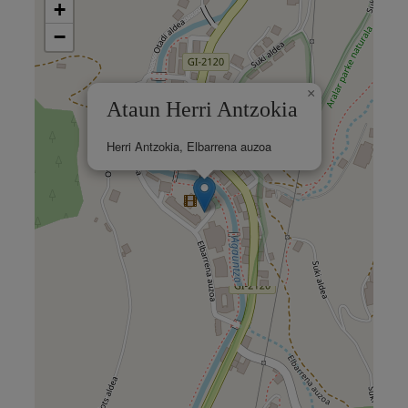
+
−
×
Ataun Herri Antzokia
Herri Antzokia, Elbarrena auzoa