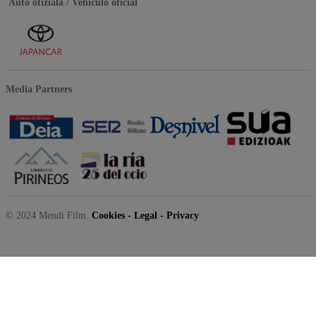
Auto ofiziala / Vehículo oficial
Media Partners
© 2024 Mendi Film.
Cookies
-
Legal
-
Privacy