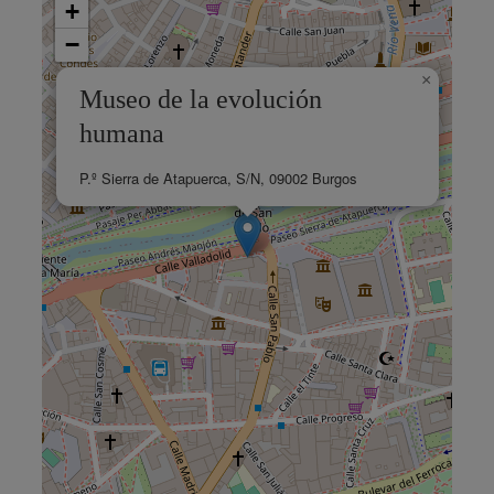
+
−
×
Museo de la evolución
humana
P.º Sierra de Atapuerca, S/N, 09002 Burgos