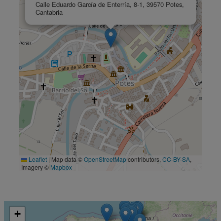
Calle Eduardo García de Enterría, 8-1, 39570 Potes,
Cantabria
Leaflet
|
Map data ©
OpenStreetMap
contributors,
CC-BY-SA
,
Imagery ©
Mapbox
+