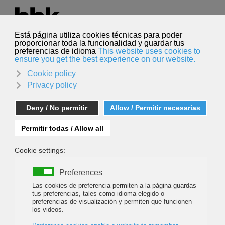
Hautatu hizkuntza
Euskara
Bilatu
Bilatu
RESET