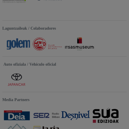
Laguntzaileak / Colaboradores
Auto ofiziala / Vehículo oficial
Media Partners