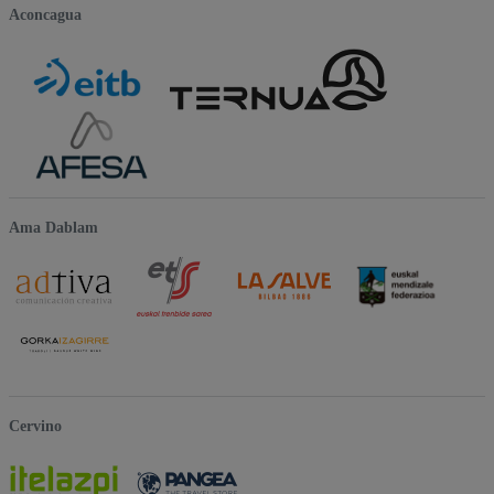
Aconcagua
Ama Dablam
Cervino