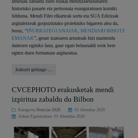
liburuak zabaldu zuen euskal mendizaletasunaren
historiako pasarte eta pertsonaia esanguratsuen komiki
bilduma. Mendi Film elkarteak sortu eta SUA Edizioak
argitaletxeak gorpuztutako proiektuko bigarren alea da,
beraz, “
IÑURRATEGI ANAIAK, MENDIARI BIHOTZ
EMANAK
”, geure izatearen arrastoak bizi mantendu
daitezen eginiko lana, gaur egun belaunaldi orok bere
egiten duen formatuan argitaratua.
Irakurri gehiago …
CVCEPHOTO erakusketak mendi
izpiritua zabaldu du Bilbon
Kategoria:
Noticias 2020
01 Abendua 2020
Azken Eguneratzea: 01 Abendua 2020