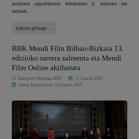
jardueren argazkilaritza lehiaketako 6. edizioko lan
sarituak.
Irakurri gehiago …
BBK Mendi Film Bilbao-Bizkaia 13.
edizioko sarrera salmenta eta Mendi
Film Online aktibatuta
Kategoria:
Noticias 2020
21 Azaroa 2020
Azken Eguneratzea: 23 Azaroa 2020