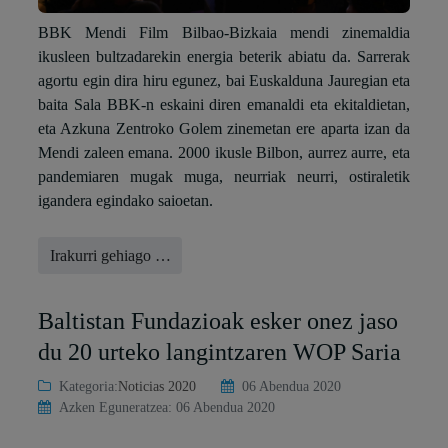
BBK Mendi Film Bilbao-Bizkaia mendi zinemaldia
ikusleen bultzadarekin energia beterik abiatu da. Sarrerak
agortu egin dira hiru egunez, bai Euskalduna Jauregian eta
baita Sala BBK-n eskaini diren emanaldi eta ekitaldietan,
eta Azkuna Zentroko Golem zinemetan ere aparta izan da
Mendi zaleen emana. 2000 ikusle Bilbon, aurrez aurre, eta
pandemiaren mugak muga, neurriak neurri, ostiraletik
igandera egindako saioetan.
Irakurri gehiago …
Baltistan Fundazioak esker onez jaso
du 20 urteko langintzaren WOP Saria
Kategoria:
Noticias 2020
06 Abendua 2020
Azken Eguneratzea: 06 Abendua 2020