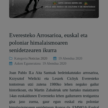
Everesteko Arrosarioa, euskal eta
poloniar himalaismoaren
senidetzearen ikurra
Kategoria:
Noticias 2020
19 Abendua 2020
Azken Eguneratzea: 19 Abendua 2020
Joan Pablo II.a Aita Santuak bedeinkatutako arrosarioa,
Krzysztof Wielicki eta Leszek Cichyk Everesteko
tontorrean utzi zutena 1980ko lehen neguko gailur
historikoan, eta Martin Zabaletak urte hartako maiatzaren
14an euskaldunen Everesteko lehen gailurraren testigantza
gisa jaso zuena, gaur egun euskal eta poloniar
himalayismoaren senidetasun ikonoa da. EMMOA-Euskal