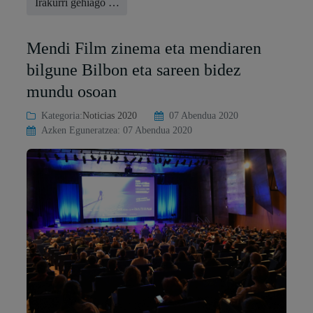
Irakurri gehiago …
Mendi Film zinema eta mendiaren
bilgune Bilbon eta sareen bidez
mundu osoan
Kategoria:
Noticias 2020
07 Abendua 2020
Azken Eguneratzea: 07 Abendua 2020