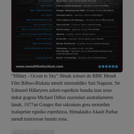
"Hillary - Ocean to Sky" filmak irabazi du BBK Mendi
Film Bilbao-Bizkaia mendi zinemaldiko Sari Nagusia. Sir
Edmund Hillaryren azken espedizio handia izan zena
dakar gogora Michael Dillon zuzendari australiarraren
lanak, 1977an Ganges ibai sakratuan gora motordun
txalupetan eginiko espedizioa, Himalaiako Akash Parbat
mendi tontorrean burutu zena.