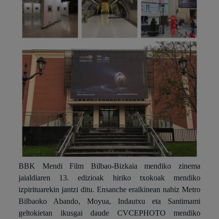
BBK Mendi Film Bilbao-Bizkaia mendiko zinema
jaialdiaren 13. edizioak hiriko txokoak mendiko
izpirituarekin jantzi ditu. Ensanche eraikinean nahiz Metro
Bilbaoko Abando, Moyua, Indautxu eta Santimami
geltokietan ikusgai daude CVCEPHOTO mendiko