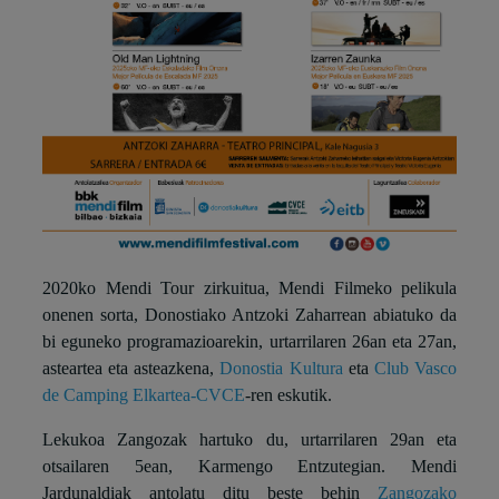
2020ko Mendi Tour zirkuitua, Mendi Filmeko pelikula
onenen sorta, Donostiako Antzoki Zaharrean abiatuko da
bi eguneko programazioarekin, urtarrilaren 26an eta 27an,
asteartea eta asteazkena,
Donostia Kultura
eta
Club Vasco
de Camping Elkartea-CVCE
-ren eskutik.
Lekukoa Zangozak hartuko du, urtarrilaren 29an eta
otsailaren 5ean, Karmengo Entzutegian. Mendi
Jardunaldiak antolatu ditu beste behin
Zangozako