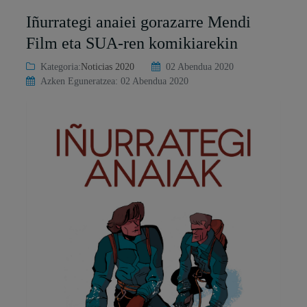
Iñurrategi anaiei gorazarre Mendi
Film eta SUA-ren komikiarekin
Kategoria:
Noticias 2020
02 Abendua 2020
Azken Eguneratzea: 02 Abendua 2020