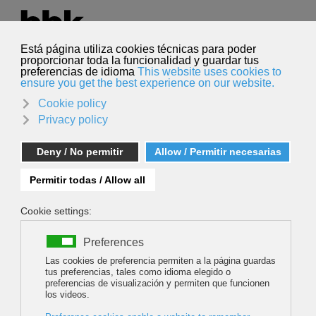
Hautatu hizkuntza
Euskara
Bilatu
Bilatu
NOTICIAS