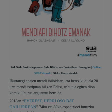
SALGAI: festibal egunetan Sala BBK-n eta Euskalduna Jauregian |
Online:
SUA Edizioak
| Ohiko liburu dendak
Iñurrategi anaien mendi ibilbideari, eta bereziki duela 20
urte mendi istripuan hil zen Felixi, tributua egiten dion
komiki liburua argitaratu berri da.
2018an “
EVEREST, HERRI OSO BAT
GAILURREAN
” 74ko eta 80ko espedizioei buruzko