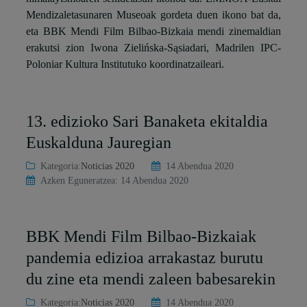
Mendizaletasunaren Museoak gordeta duen ikono bat da,
eta BBK Mendi Film Bilbao-Bizkaia mendi zinemaldian
erakutsi zion Iwona Zielińska-Sąsiadari, Madrilen IPC-
Poloniar Kultura Institutuko koordinatzaileari.
13. edizioko Sari Banaketa ekitaldia
Euskalduna Jauregian
Kategoria:
Noticias 2020
14 Abendua 2020
Azken Eguneratzea: 14 Abendua 2020
BBK Mendi Film Bilbao-Bizkaiak
pandemia edizioa arrakastaz burutu
du zine eta mendi zaleen babesarekin
Kategoria:
Noticias 2020
14 Abendua 2020