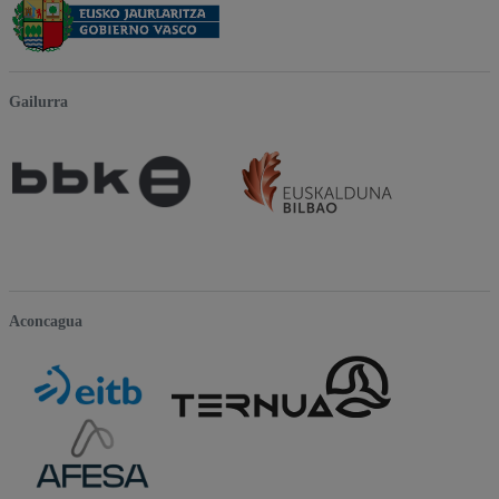
Gailurra
Aconcagua