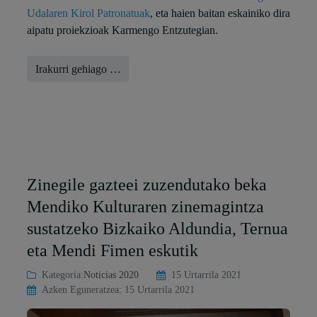
Udalaren Kirol Patronatuak
, eta haien baitan eskainiko dira
aipatu proiekzioak Karmengo Entzutegian.
Irakurri gehiago …
Zinegile gazteei zuzendutako beka
Mendiko Kulturaren zinemagintza
sustatzeko Bizkaiko Aldundia, Ternua
eta Mendi Fimen eskutik
Kategoria:
Noticias 2020
15 Urtarrila 2021
Azken Eguneratzea: 15 Urtarrila 2021