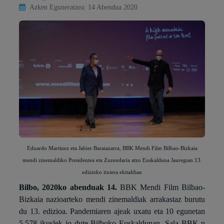
Azken Eguneratzea: 14 Abendua 2020
Eduardo Martinez eta Jabier Baraiazarra, BBK Mendi Film Bilbao-Bizkaia
mendi zinemaldiko Presidentea eta Zuzendaria atzo Euskalduna Jauregian 13.
edizioko itxiera ekitaldian
Bilbo, 2020ko abenduak 14.
BBK Mendi Film Bilbao-
Bizkaia nazioarteko mendi zinemaldiak arrakastaz burutu
du 13. edizioa. Pandemiaren ajeak uxatu eta 10 egunetan
5.578 ikuslek jo dute Bilboko Euskaldunan, Sala BBK-n