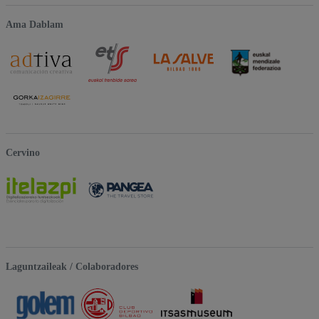
Ama Dablam
Cervino
Laguntzaileak / Colaboradores