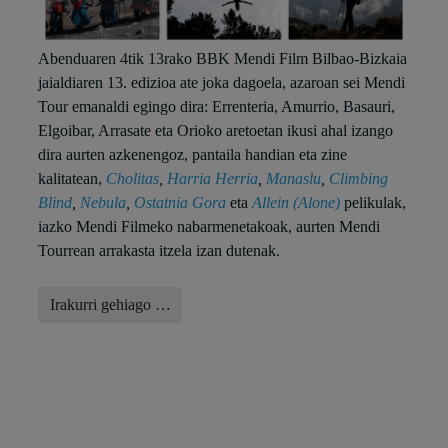
Abenduaren 4tik 13rako BBK Mendi Film Bilbao-Bizkaia
jaialdiaren 13. edizioa ate joka dagoela, azaroan sei Mendi
Tour emanaldi egingo dira: Errenteria, Amurrio, Basauri,
Elgoibar, Arrasate eta Orioko aretoetan ikusi ahal izango
dira aurten azkenengoz, pantaila handian eta zine
kalitatean,
Cholitas
,
Harria Herria
,
Manaslu
,
Climbing
Blind
,
Nebula
,
Ostatnia Gora
eta
Allein (Alone)
pelikulak,
iazko Mendi Filmeko nabarmenetakoak, aurten Mendi
Tourrean arrakasta itzela izan dutenak.
Irakurri gehiago …