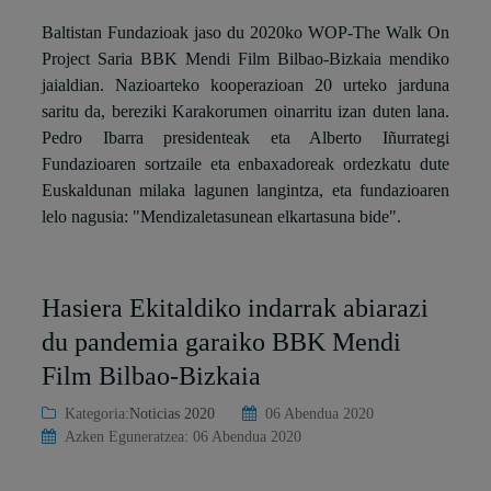
Baltistan Fundazioak jaso du 2020ko WOP-The Walk On
Project Saria BBK Mendi Film Bilbao-Bizkaia mendiko
jaialdian. Nazioarteko kooperazioan 20 urteko jarduna
saritu da, bereziki Karakorumen oinarritu izan duten lana.
Pedro Ibarra presidenteak eta Alberto Iñurrategi
Fundazioaren sortzaile eta enbaxadoreak ordezkatu dute
Euskaldunan milaka lagunen langintza, eta fundazioaren
lelo nagusia: "Mendizaletasunean elkartasuna bide".
Hasiera Ekitaldiko indarrak abiarazi
du pandemia garaiko BBK Mendi
Film Bilbao-Bizkaia
Kategoria:
Noticias 2020
06 Abendua 2020
Azken Eguneratzea: 06 Abendua 2020