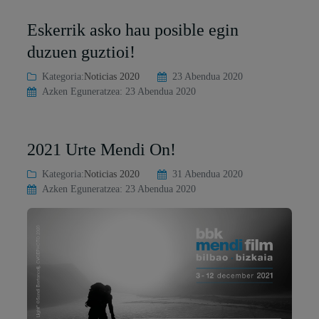
Eskerrik asko hau posible egin
duzuen guztioi!
Kategoria:
Noticias 2020
23 Abendua 2020
Azken Eguneratzea: 23 Abendua 2020
2021 Urte Mendi On!
Kategoria:
Noticias 2020
31 Abendua 2020
Azken Eguneratzea: 23 Abendua 2020