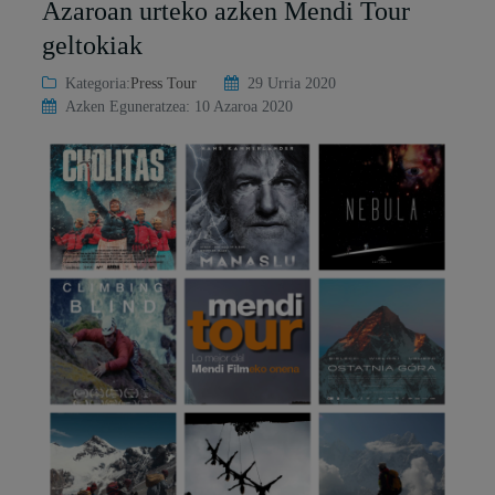
Azaroan urteko azken Mendi Tour
geltokiak
Kategoria:
Press Tour
29 Urria 2020
Azken Eguneratzea: 10 Azaroa 2020