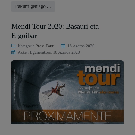
Irakurri gehiago …
Mendi Tour 2020: Basauri eta
Elgoibar
Kategoria:
Press Tour
18 Azaroa 2020
Azken Eguneratzea: 18 Azaroa 2020