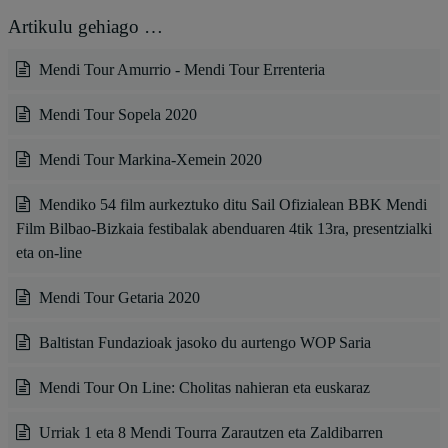
Artikulu gehiago …
Mendi Tour Amurrio - Mendi Tour Errenteria
Mendi Tour Sopela 2020
Mendi Tour Markina-Xemein 2020
Mendiko 54 film aurkeztuko ditu Sail Ofizialean BBK Mendi
Film Bilbao-Bizkaia festibalak abenduaren 4tik 13ra, presentzialki
eta on-line
Mendi Tour Getaria 2020
Baltistan Fundazioak jasoko du aurtengo WOP Saria
Mendi Tour On Line: Cholitas nahieran eta euskaraz
Urriak 1 eta 8 Mendi Tourra Zarautzen eta Zaldibarren