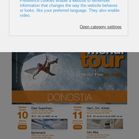
Donostian eta Zangozan abiatuko da 2021eko
Mendi Tour zine zirkuitua
Kategoria:
Press Tour
21 Urtarrila 2021
Azken Eguneratzea: 21 Urtarrila 2021