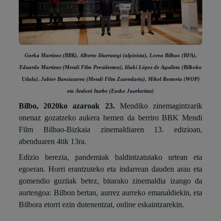
Gorka Martínez (BBK), Alberto Iñurrategi (alpinista), Lorea Bilbao (BFA),
Eduardo Martínez (Mendi Film Presidentea), Iñaki López de Aguileta (Bilkoko
Udala), Jabier Baraiazarra (Mendi Film Zuzendaria), Mikel Renteria (WOP)
eta Andoni Iturbe (Eusko Jaurlaritza)
Bilbo, 2020ko azaroak 23.
Mendiko zinemagintzarik
onenaz gozatzeko aukera hemen da berriro BBK Mendi
Film Bilbao-Bizkaia zinemaldiaren 13. edizioan,
abenduaren 4tik 13ra.
Edizio berezia, pandemiak baldintzatutako urtean eta
egoeran. Horri erantzuteko eta indarrean dauden arau eta
gomendio guztiak betez, bitarako zinemaldia izango da
aurtengoa: Bilbon bertan, aurrez aurreko emanaldiekin, eta
Bilbora etorri ezin dutenentzat, online eskaintzarekin.