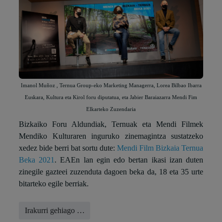
Imanol Muñoz , Ternua Group-eko Marketing Managerra, Lorea Bilbao Ibarra
Euskara, Kultura eta Kirol foru diputatua, eta Jabier Baraiazarra Mendi Fim
Elkarteko Zuzendaria
Bizkaiko Foru Aldundiak, Ternuak eta Mendi Filmek
Mendiko Kulturaren inguruko zinemagintza sustatzeko
xedez bide berri bat sortu dute:
Mendi Film Bizkaia Ternua
Beka 2021
. EAEn lan egin edo bertan ikasi izan duten
zinegile gazteei zuzenduta dagoen beka da, 18 eta 35 urte
bitarteko egile berriak.
Irakurri gehiago …