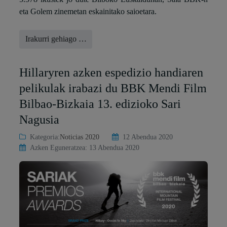
eta Golem zinemetan eskainitako saioetara.
Irakurri gehiago …
Hillaryren azken espedizio handiaren
pelikulak irabazi du BBK Mendi Film
Bilbao-Bizkaia 13. edizioko Sari
Nagusia
Kategoria:
Noticias 2020
12 Abendua 2020
Azken Eguneratzea: 13 Abendua 2020