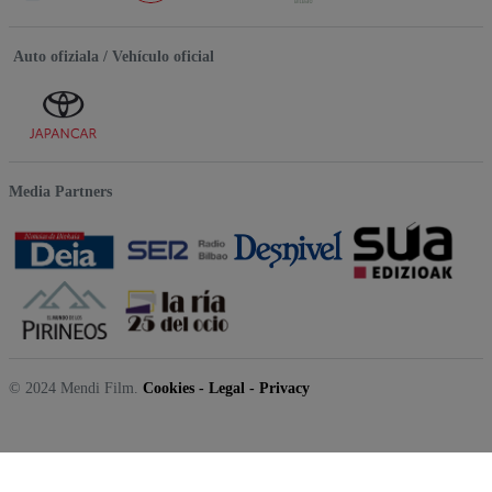
Auto ofiziala / Vehículo oficial
Media Partners
© 2024 Mendi Film.
Cookies
-
Legal
-
Privacy