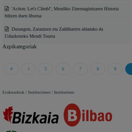
'Action: Let's Climb!', Mendiko Zinemagintzaren Historia
biltzen duen liburua
Durangon, Zarautzen eta Zaldibarren abiatuko da
Udazkeneko Mendi Tourra
Azpikategoriak
5
6
7
8
9
Page 10 of 26
Erakundeak / Instituciones / Institutions