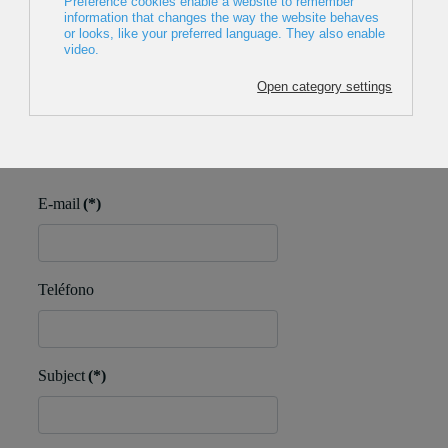
MENDI FILM
Tlfno: +34 644 40 20 51
Abandoibarra etorbidea, 4 - Bulegoa: 5F - 48011, Bilbao
E-mail
(*)
Teléfono
Subject
(*)