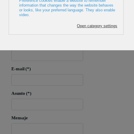
Aitor Elduaien
Teléfono:
657 719 668
Nombre
(*)
E-mail
(*)
Asunto
(*)
Mensaje