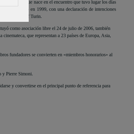
ne de montaña que nace en el
encuentro que tuvo lugar los días
revio en Trento en 1999, con una declaración de intenciones
eomontagna of Turin.
tituyó como asociación libre el 24 de julio de 2006, también
a cinemateca, que representan a 23 países de Europa, Asia,
miembros fundadores se convierten en «miembros honorarios» al
 y Pierre Simoni.
darse y convertirse en el principal punto de referencia para