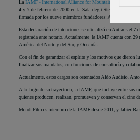
La
IAMF - International Alliance for Mountain Film
es una a
4 y 5 de febrero de 2000 en la Sala degli Stemmi del Museo
firmada por los nueve miembros fundadores: Autrans,
Banff,
Esta declaración de intenciones se oficializó en Autrans el 7 
registrada ante notario. Actualmente, la IAMF cuenta con 29
América del Norte y del Sur, y Oceanía.
Con el fin de garantizar el espíritu y los motivos que dieron 
finalizar sus mandatos, con funciones de consultoría y colabo
Actualmente, estos cargos son ostentados Aldo Audisio, Ant
A lo largo de su trayectoria, la IAMF, que incluye entre sus m
quienes producen, realizan, promueven y conservan el cine d
Mendi Film es miembro de la IAMF desde 2011, y Jabier Barai