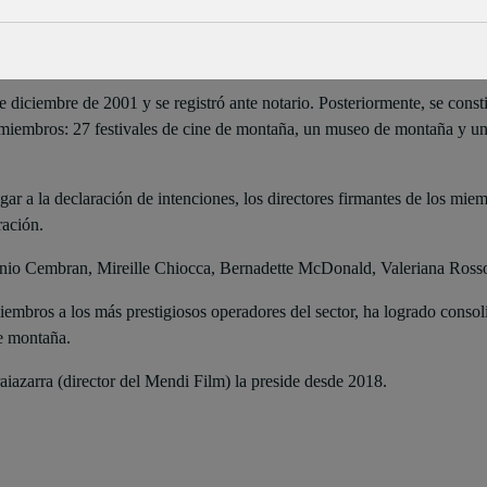
sociación internacional enfocada a la promoción y conservación del ci
 Nazionale della Montagna de Turín, continuación de un encuentro p
Breuil-Cervinia,
Graz,
Les Diablerets,
Lugano,
Torelló,
Trento
y el
Mus
de diciembre de 2001 y se registró ante notario. Posteriormente, se cons
 miembros: 27 festivales de cine de montaña, un museo de montaña y un
lugar a la declaración de intenciones, los directores firmantes de los 
ración.
onio Cembran, Mireille Chiocca, Bernadette McDonald, Valeriana Rosso
iembros a los más prestigiosos operadores del sector, ha logrado consoli
e montaña.
azarra (director del Mendi Film) la preside desde 2018.