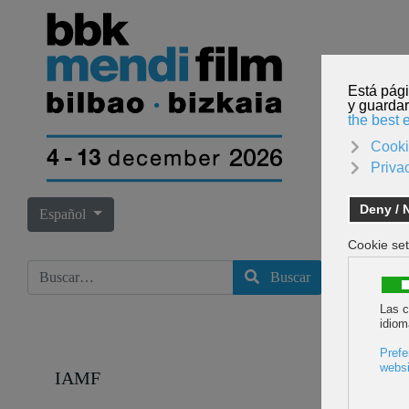
INICI
Seleccione su idioma
Español
Buscar
Buscar
IAMF