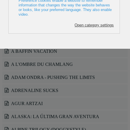
Más artículos…
24 HOURS ODYSSEE
51X3000
A BAFFIN VACATION
A L'OMBRE DU CHAMLANG
ADAM ONDRA - PUSHING THE LIMITS
ADRENALINE SUCKS
AGUR ARTZAI
ALASKA: LA ÚLTIMA GRAN AVENTURA
ALPINE TRILOGY (DOGGYSTYLE)