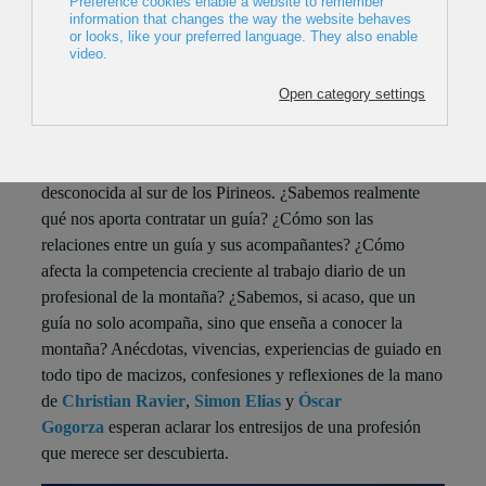
PALABRA'
Lugar: Sala BBK
Cuándo: 15/12/2015; 19:30
La profesión de guiar en montaña, centenaria y respetada
en los países del arco alpino, sigue siendo una gran
desconocida al sur de los Pirineos. ¿Sabemos realmente
qué nos aporta contratar un guía? ¿Cómo son las
relaciones entre un guía y sus acompañantes? ¿Cómo
afecta la competencia creciente al trabajo diario de un
profesional de la montaña? ¿Sabemos, si acaso, que un
guía no solo acompaña, sino que enseña a conocer la
montaña? Anécdotas, vivencias, experiencias de guiado en
todo tipo de macizos, confesiones y reflexiones de la mano
de
Christian Ravier
,
Simon Elias
y
Óscar
Gogorza
esperan aclarar los entresijos de una profesión
que merece ser descubierta.