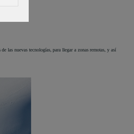
 de las nuevas tecnologías, para llegar a zonas remotas, y así