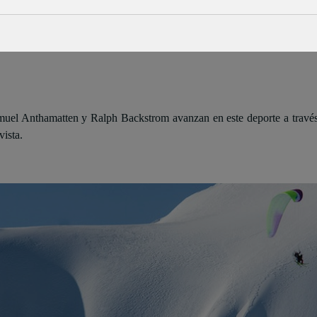
amuel Anthamatten y Ralph Backstrom
avanzan en este deporte a través
ista.