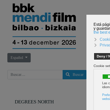
INICI
Seleccione su idioma
Español
Buscar
Buscar
DEGREES NORTH