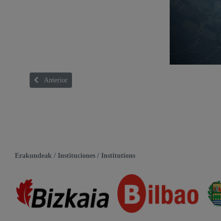
Artículo anterior: THE COAST
Anterior
Erakundeak / Instituciones / Institutions