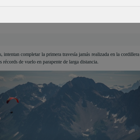
, intentan completar la primera travesía jamás realizada en la cordill
 récords de vuelo en parapente de larga distancia.