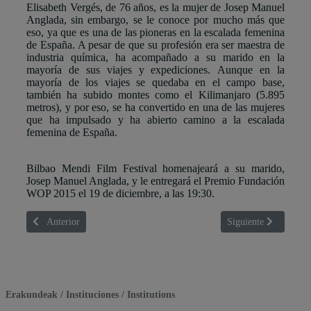
Elisabeth Vergés, de 76 años, es la mujer de Josep Manuel
Anglada, sin embargo, se le conoce por mucho más que
eso, ya que es una de las pioneras en la escalada femenina
de España. A pesar de que su profesión era ser maestra de
industria química, ha acompañado a su marido en la
mayoría de sus viajes y expediciones.
Aunque en la
mayoría de los viajes se quedaba en el campo base,
también ha subido montes como el Kilimanjaro (5.895
metros), y por eso, se ha convertido en una de las mujeres
que ha impulsado y ha abierto camino a la escalada
femenina de España.
Bilbao Mendi Film Festival homenajeará a su marido,
Josep Manuel Anglada, y le entregará el Premio Fundación
WOP 2015 el 19 de diciembre, a las 19:30.
Artículo anterior: Dimitar Dimitrov
Artículo siguiente: El
Anterior
Siguiente
Erakundeak / Instituciones / Institutions