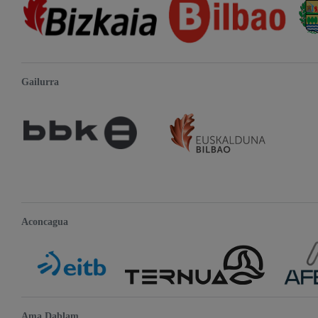
Gailurra
Aconcagua
Ama Dablam