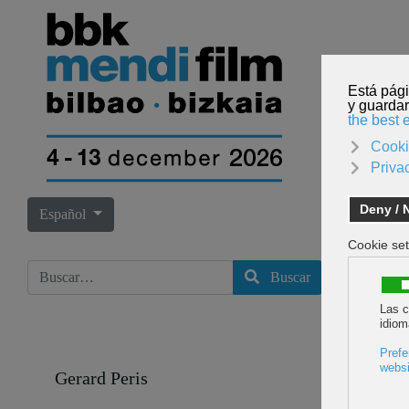
INICI
Seleccione su idioma
Español
Buscar
Buscar
Gerard Peris