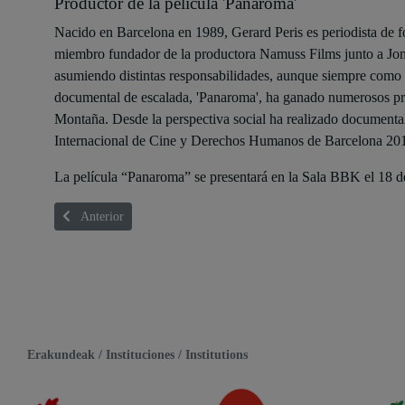
Productor de la película 'Panaroma'
Nacido en Barcelona en 1989, Gerard Peris es periodista de 
miembro fundador de la productora Namuss Films junto a Jon
asumiendo distintas responsabilidades, aunque siempre como p
documental de escalada, 'Panaroma', ha ganado numerosos prem
Montaña. Desde la perspectiva social ha realizado documentale
Internacional de Cine y Derechos Humanos de Barcelona 2
La película “Panaroma” se presentará en la Sala BBK el 18 de
Artículo anterior: Fredi Paia
Anterior
Erakundeak / Instituciones / Institutions