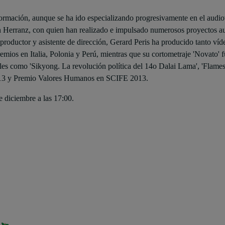
formación, aunque se ha ido especializando progresivamente en el audi
 Herranz, con quien han realizado e impulsado numerosos proyectos au
roductor y asistente de dirección, Gerard Peris ha producido tanto víd
ios en Italia, Polonia y Perú, mientras que su cortometraje 'Novato' f
s como 'Sikyong. La revolución política del 14o Dalai Lama', 'Flames',
013 y Premio Valores Humanos en SCIFE 2013.
 diciembre a las 17:00.