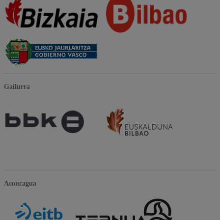
Gailurra
Aconcagua