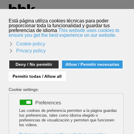
Seleccione su idioma
Español
Buscar
Buscar
Mendi Talk. Lynn Hill - Climbing Free