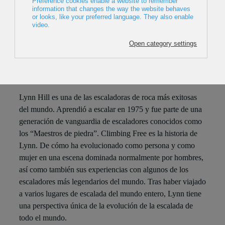
Lugar:
Sala BBK
Día:
Lunes, 11 de diciembre, a las 19:30
* Traducción simultánea
Lynn Hill es una de las escaladoras de roca más exitosas
del mundo. Aprendió a escalar en 1975 y fue parte de una
generación de vanguardia de escaladores conocidos como
los “Maestros de piedra”. Climbing Free es la historia de
Lynn. De cómo ha evolucionado como persona y como
mujer en una escena dominada normalmente por hombres,
así como también sus experiencias con algunos de los
escaladores más legendarios del mundo. Tras haber viajado
a varios lugares de escalada del mundo entero, Lynn tiene
una perspectiva única de la evolución de la escalada de
todo el mundo.