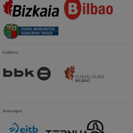
Gailurra
Aconcagua