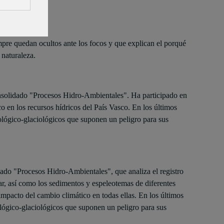
mpre quedan ocultos ante los focos y que explican el porqué
 naturaleza.
solidado "Procesos Hidro-Ambientales". Ha participado en
o en los recursos hídricos del País Vasco. En los últimos
ológico-glaciológicos que suponen un peligro para sus
do "Procesos Hidro-Ambientales", que analiza el registro
mar, así como los sedimentos y espeleotemas de diferentes
impacto del cambio climático en todas ellas. En los últimos
lógico-glaciológicos que suponen un peligro para sus