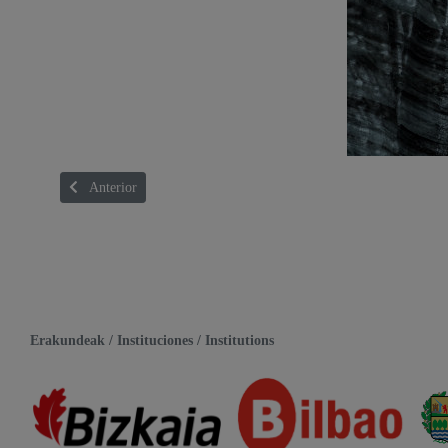
Artículo anterior: CUÁNTO ES MUCHO TIEMPO. RETAZOS
Anterior
Erakundeak / Instituciones / Institutions