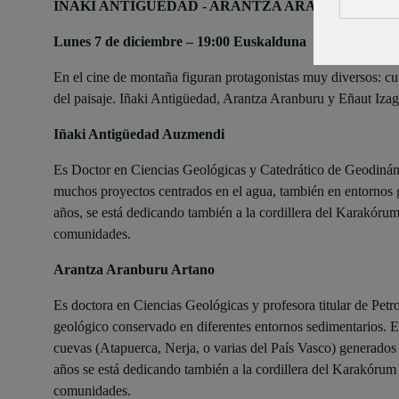
IÑAKI ANTIGÜEDAD - ARANTZA ARANBURU - E
Lunes 7 de diciembre – 19:00 Euskalduna
En el cine de montaña figuran protagonistas muy diversos: cu
del paisaje. Iñaki Antigüedad, Arantza Aranburu y Eñaut Izag
Iñaki Antigüedad Auzmendi
Es Doctor en Ciencias Geológicas y Catedrático de Geodiná
muchos proyectos centrados en el agua, también en entornos gl
años, se está dedicando también a la cordillera del Karakóru
comunidades.
Arantza Aranburu Artano
Es doctora en Ciencias Geológicas y profesora titular de Pe
geológico conservado en diferentes entornos sedimentarios. Est
cuevas (Atapuerca, Nerja, o varias del País Vasco) generados 
años se está dedicando también a la cordillera del Karakórum
comunidades.