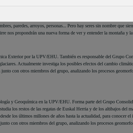
ÑAUT IZAGIRRE
mbres, paredes, arroyos, personas... Pero hay seres sin nombre que sie
irre nos propondrán una nueva forma de ver y entender la montaña y la
mica Exterior por la UPV/EHU. También es responsable del Grupo Con
aciares. Actualmente investiga los posibles efectos del cambio climátic
m junto con otros miembros del grupo, analizando los procesos geomorf
trología y Geoquímica en la UPV/EHU. Forma parte del Grupo Consolida
udia los restos de las regatas de Euskal Herria y de los altibajos del 
desde los últimos millones de años hasta la actualidad, para conocer el 
 junto con otros miembros del grupo, analizando los procesos geomorfo