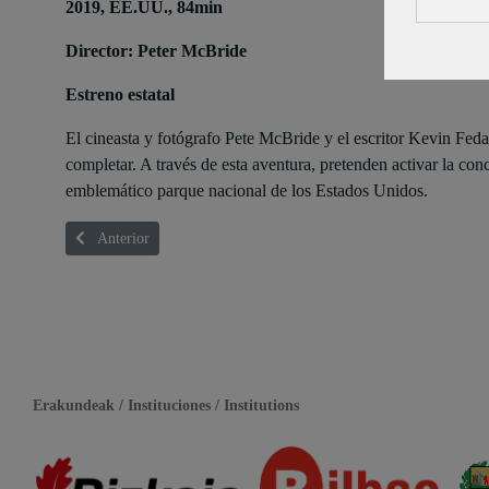
2019, EE.UU., 84min
Director: Peter McBride
Estreno estatal
El cineasta y fotógrafo Pete McBride y el escritor Kevin Fe
completar. A través de esta aventura, pretenden activar la co
emblemático parque nacional de los Estados Unidos.
Artículo anterior: HIRE HIMALAYA
Anterior
Erakundeak / Instituciones / Institutions