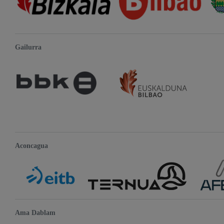
Gailurra
Aconcagua
Ama Dablam