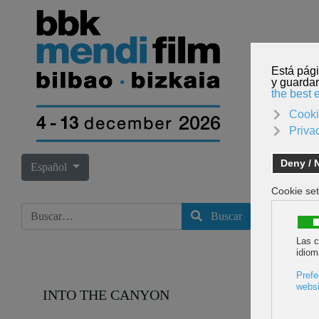
INICI
Seleccione su idioma
Español
Buscar
Buscar
INTO THE CANYON