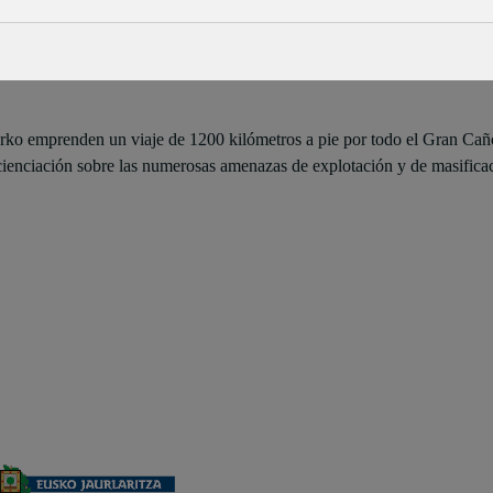
darko emprenden un viaje de 1200 kilómetros a pie por todo el Gran C
ncienciación sobre las numerosas amenazas de explotación y de masificac