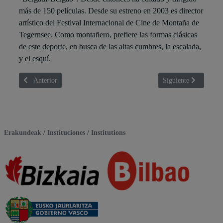
más de 150 películas. Desde su estreno en 2003 es director
artístico del Festival Internacional de Cine de Montaña de
Tegernsee. Como montañero, prefiere las formas clásicas
de este deporte, en busca de las altas cumbres, la escalada,
y el esquí.
Artículo anterior: Juantxo Zeberio Etxetxipia
Artículo siguiente: Pa
Anterior
Siguiente
Erakundeak / Instituciones / Institutions