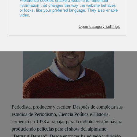
Periodista, productor y escritor. Después de completar sus
estudios de Periodismo, Ciencia Política e Historia,
comenzó en 1978 a trabajar para la radiotelevisión bávara
produciendo películas para el show del alpinismo
"Bergauf-Bergab". Desde entonces ha editado y dirigido