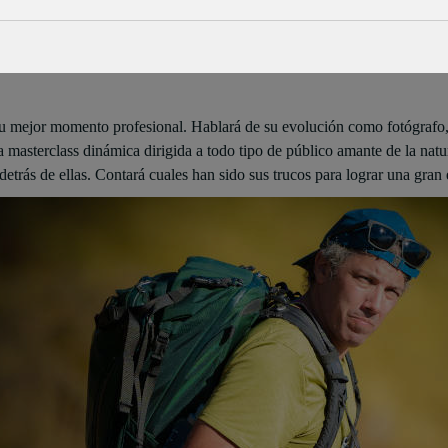
 Aretoa
 su mejor momento profesional. Hablará de su evolución como fotógrafo, 
una masterclass dinámica dirigida a todo tipo de público amante de la n
etrás de ellas. Contará cuales han sido sus trucos para lograr una gran