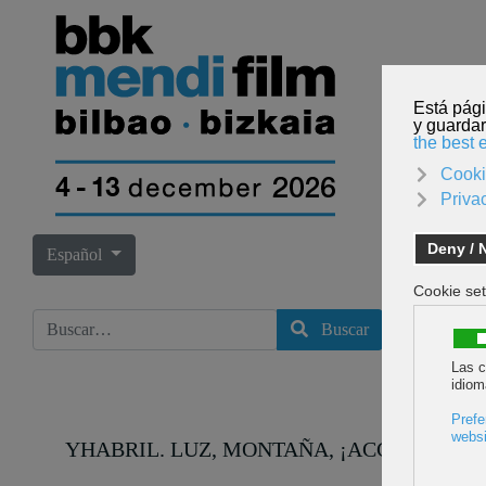
INICI
Seleccione su idioma
Español
Buscar
Buscar
YHABRIL. LUZ, MONTAÑA, ¡ACCIÓN!