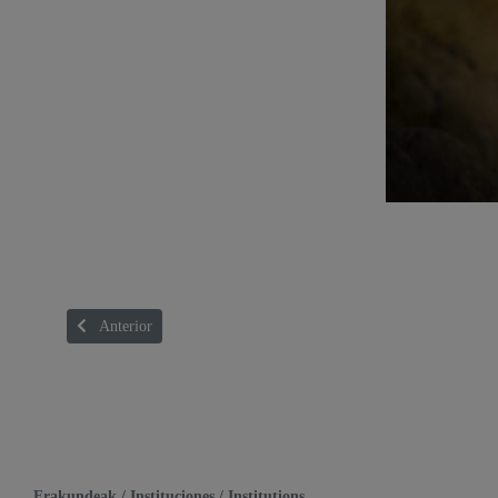
Artículo anterior: GAILURRA! CÓMIC Y MONTAÑA
Anterior
Erakundeak / Instituciones / Institutions