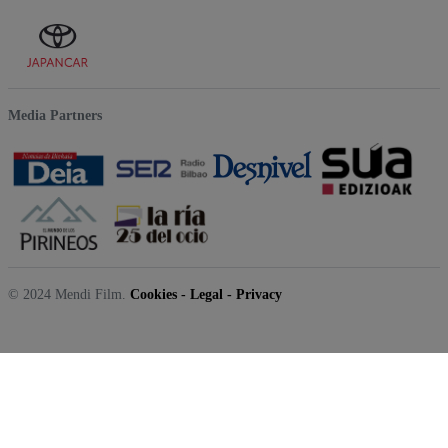
Media Partners
© 2024 Mendi Film.
Cookies
-
Legal
-
Privacy