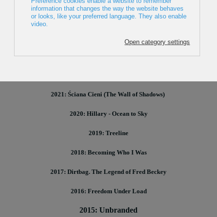
2025: Champions of the Golden Valley
2024: Songs of Earth
2023: The Great White Whale
2022: An Accidental Life
2021: Ściana Cieni (The Wall of Shadows)
2020: Hillary - Ocean to Sky
2019: Treeline
2018: Becoming Who I Was
2017: Dirtbag. The Legend of Fred Beckey
2016: Freedom Under Load
2015: Unbranded