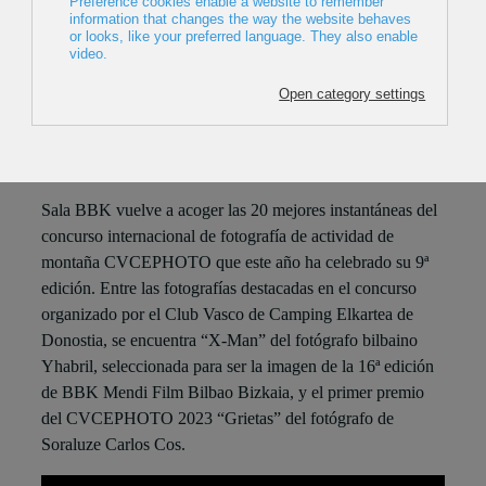
Del 9 de diciembre al 14 de diciembre
Sala BBK
Autor: CVCEPHOTO
Sala BBK vuelve a acoger las 20 mejores instantáneas del
concurso internacional de fotografía de actividad de
montaña CVCEPHOTO que este año ha celebrado su 9ª
edición. Entre las fotografías destacadas en el concurso
organizado por el Club Vasco de Camping Elkartea de
Donostia, se encuentra “X-Man” del fotógrafo bilbaino
Yhabril, seleccionada para ser la imagen de la 16ª edición
de BBK Mendi Film Bilbao Bizkaia, y el primer premio
del CVCEPHOTO 2023 “Grietas” del fotógrafo de
Soraluze Carlos Cos.