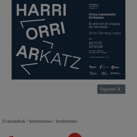
Artículo siguiente
Siguiente
Erakundeak / Instituciones / Institutions