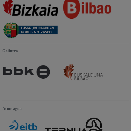
Gailurra
Aconcagua