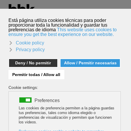
Seleccione su idioma
Español
Buscar
Buscar
HARRI ORRI ARkatz