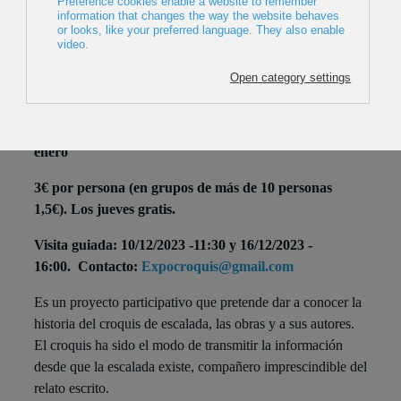
Del 24 de noviembre al 7 de enero
Mariaren Bihotza plazako aztarnategia. San
Frantzisko 14. Horario: de martes a sábado de 10:00-
13:00 y de 16:00-19:00. Domingos y festivos de
10:00-
14:00. Cerrado el 24, 25 , 31 de diciembre y 1 y 6 de
enero
3€ por persona (en grupos de más de 10 personas
1,5€). Los jueves gratis.
Visita guiada: 10/12/2023 -11:30 y 16/12/2023 -
16:00. Contacto:
Expocroquis@gmail.com
Es un proyecto participativo que pretende dar a conocer la
historia del croquis de escalada, las obras y a sus autores.
El croquis ha sido el modo de transmitir la información
desde que la escalada existe, compañero imprescindible del
relato escrito.